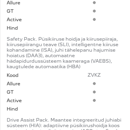
Standardvarustus
Standardvarustus
Standardvarustus
Safety Pack. Püsikiiruse hoidja ja kiirusepiiraja,
kiirusepiirangu teave (SLI), intelligentne kiiruse
kohandamine (ISA), juhi tähelepanu hajumise
hoiatus (DAA3), automaatne
hädapidurdussüsteem kaameraga (VAEBS),
kaugtulede automaatika (HBA)
ZVKZ
Standardvarustus
Standardvarustus
Standardvarustus
Drive Assist Pack. Maantee integreeritud juhiabi
süsteem (HIA): adaptiivne püsikiirushoidja koos