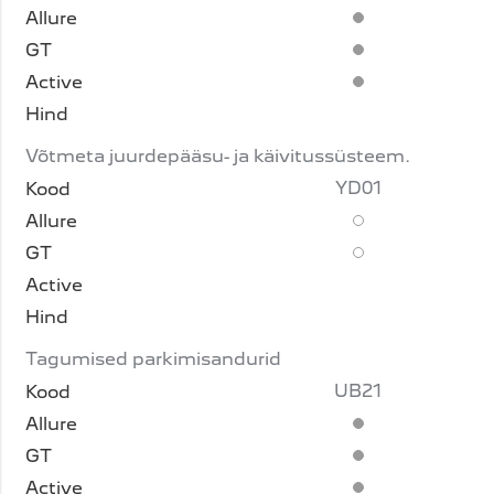
Standardvarustus
Standardvarustus
Standardvarustus
Võtmeta juurdepääsu- ja käivitussüsteem.
YD01
Lisavarustus
Lisavarustus
Tagumised parkimisandurid
UB21
Standardvarustus
Standardvarustus
Standardvarustus