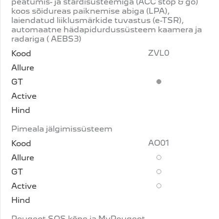
peatumis- ja stardisüsteemiga (ACC stop & go)
koos sõidureas paiknemise abiga (LPA),
laiendatud liiklusmärkide tuvastus (e-TSR),
automaatne hädapidurdussüsteem kaamera ja
radariga ( AEBS3)
ZVL0
Standardvarustus
Pimeala jälgimissüsteem
AO01
Lisavarustus
Lisavarustus
Lisavarustus
Peugeot SOS kõne ja MyPeugeot