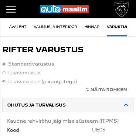
AVALEHT
VÄLIMUS JA INTERJÖÖR
HINNAD
VARUSTUS
RIFTER VARUSTUS
Standardvarustus
Standardvarustus
Lisavarustus
Lisavarustus
Lisavarustus (piirangutega)
Lisavarustus (piirangutega)
OHUTUS JA TURVALISUS
Kaudne rehvirõhu jälgimise süsteem (iTPMS)
UE05