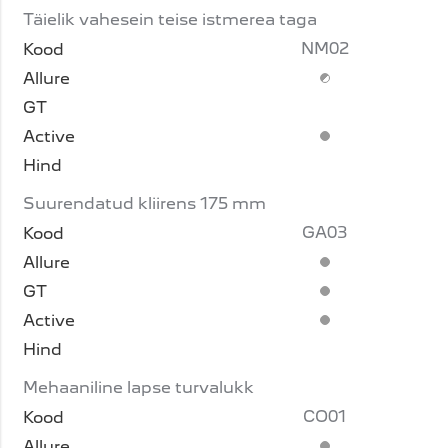
Täielik vahesein teise istmerea taga
NM02
Lisavarustus (piir
Standardvarustus
Suurendatud kliirens 175 mm
GA03
Standardvarustus
Standardvarustus
Standardvarustus
Mehaaniline lapse turvalukk
CO01