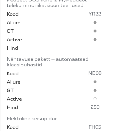
telekommunikatsiooniteenused
YR22
Standardvarustus
Standardvarustus
Standardvarustus
Nähtavuse pakett – automaatsed
klaasipuhastid
NB08
Standardvarustus
Standardvarustus
Lisavarustus
250
Elektriline seisupidur
FH05