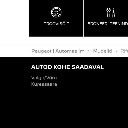
PROOVISÕIT
BRONEERI TEENIN
Peugeot | Automaailm
Mudelid
Rif
AUTOD KOHE SAADAVAL
Valga/Võru
Kuressaare