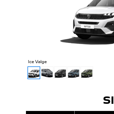
Ice Valge
S