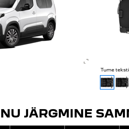
Tume teksti
INU JÄRGMINE SAM