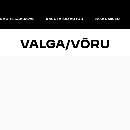
D KOHE SAADAVAL
KASUTATUD AUTOD
PAKKUMISED
VALGA/VÕRU