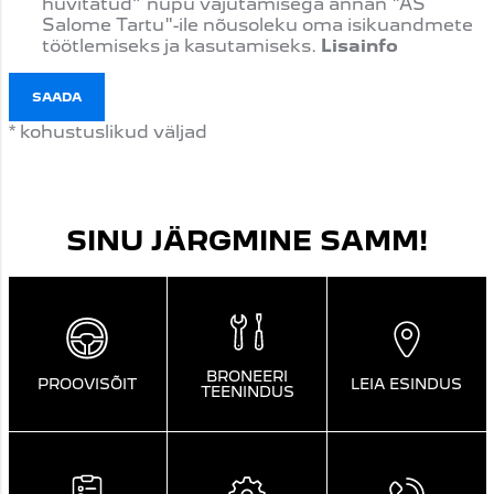
huvitatud” nupu vajutamisega annan "AS
Salome Tartu"-ile nõusoleku oma isikuandmete
töötlemiseks ja kasutamiseks.
Lisainfo
SAADA
* kohustuslikud väljad
SINU JÄRGMINE SAMM!
BRONEERI
PROOVISÕIT
LEIA ESINDUS
TEENINDUS