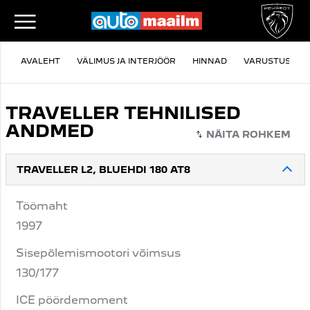
AVALEHT
VÄLIMUS JA INTERJÖÖR
HINNAD
VARUSTUS
TRAVELLER TEHNILISED
ANDMED
TRAVELLER L2, BLUEHDI 180 AT8
Töömaht
1997
Sisepõlemismootori võimsus
130/177
ICE pöördemoment