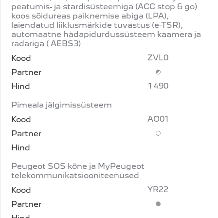
peatumis- ja stardisüsteemiga (ACC stop & go)
koos sõidureas paiknemise abiga (LPA),
laiendatud liiklusmärkide tuvastus (e-TSR),
automaatne hädapidurdussüsteem kaamera ja
radariga ( AEBS3)
ZVL0
Lisavarustus (piir
1 490
Pimeala jälgimissüsteem
AO01
Lisavarustus
Peugeot SOS kõne ja MyPeugeot
telekommunikatsiooniteenused
YR22
Standardvarustus