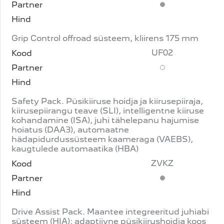
Standardvarustus
Grip Control offroad süsteem, kliirens 175 mm
UF02
Lisavarustus
Safety Pack. Püsikiiruse hoidja ja kiirusepiiraja,
kiirusepiirangu teave (SLI), intelligentne kiiruse
kohandamine (ISA), juhi tähelepanu hajumise
hoiatus (DAA3), automaatne
hädapidurdussüsteem kaameraga (VAEBS),
kaugtulede automaatika (HBA)
ZVKZ
Standardvarustus
Drive Assist Pack. Maantee integreeritud juhiabi
süsteem (HIA): adaptiivne püsikiirushoidja koos