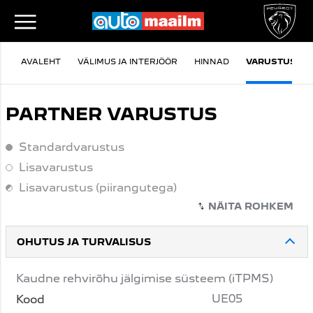
AVALEHT
VÄLIMUS JA INTERJÖÖR
HINNAD
VARUSTUS
PARTNER VARUSTUS
Standardvarustus
Standardvarustus
Lisavarustus
Lisavarustus
Lisavarustus (piirangutega)
Lisavarustus (piirangutega)
OHUTUS JA TURVALISUS
Kaudne rehvirõhu jälgimise süsteem (iTPMS)
UE05