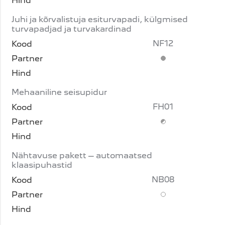
Juhi ja kõrvalistuja esiturvapadi, külgmised
turvapadjad ja turvakardinad
NF12
Standardvarustus
Mehaaniline seisupidur
FH01
Lisavarustus (piir
Nähtavuse pakett – automaatsed
klaasipuhastid
NB08
Lisavarustus