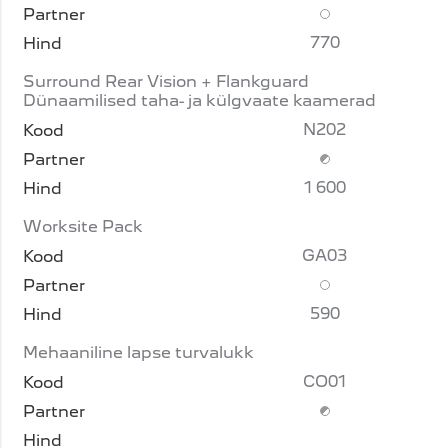
Lisavarustus
770
Surround Rear Vision + Flankguard
Dünaamilised taha- ja külgvaate kaamerad
N202
Lisavarustus (piir
1 600
Worksite Pack
GA03
Lisavarustus
590
Mehaaniline lapse turvalukk
CO01
Lisavarustus (piir