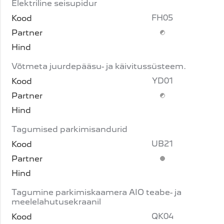
Elektriline seisupidur
FH05
Lisavarustus (piir
Võtmeta juurdepääsu- ja käivitussüsteem.
YD01
Lisavarustus (piir
Tagumised parkimisandurid
UB21
Standardvarustus
Tagumine parkimiskaamera AIO teabe- ja
meelelahutusekraanil
QK04