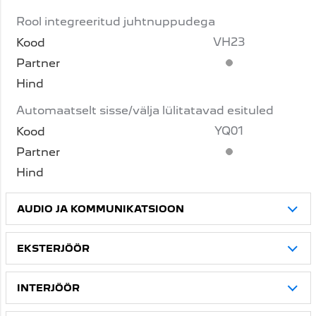
Rool integreeritud juhtnuppudega
VH23
Standardvarustus
Automaatselt sisse/välja lülitatavad esituled
YQ01
Standardvarustus
AUDIO JA KOMMUNIKATSIOON
EKSTERJÖÖR
INTERJÖÖR