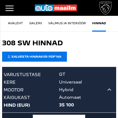
AVALEHT
GALERII
VÄLIMUS JA INTERJÖÖR
HINNAD
VA
308 SW HINNAD
SALVESTA HINNAKIRI PDF'NA
GT
Universaal
Hybrid
Automaat
35 100