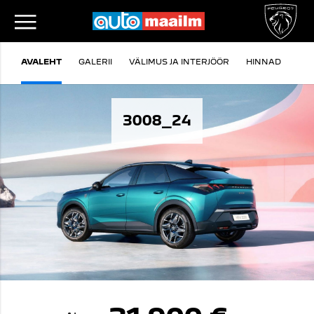
AVALEHT
GALERII
VÄLIMUS JA INTERJÖÖR
HINNAD
VA
3008_24