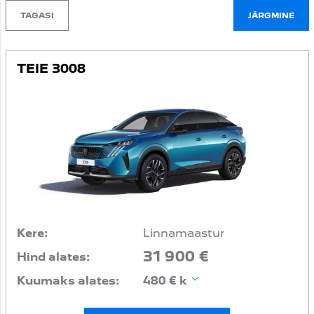
TAGASI
JÄRGMINE
TEIE 3008
Kere:
Linnamaastur
31 900 €
Hind alates:
Kuumaks alates:
480 € k